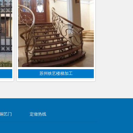
苏州铁艺楼梯加工
铜艺门
定做热线