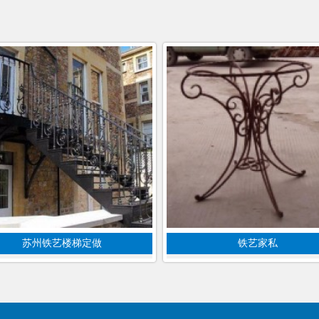
苏州铁艺楼梯定做
铁艺家私