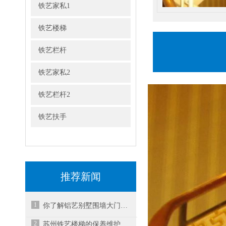
铁艺家私1
铁艺楼梯
铁艺栏杆
铁艺家私2
铁艺栏杆2
铁艺扶手
推荐新闻
1
你了解铝艺别墅围墙大门的挑选指南是怎样的吗？
2
苏州铁艺楼梯的保养维护小妙招