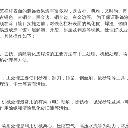
艺栏杆表面的装饰效果漆丰富多彩，既古朴、典雅，又时尚、潮
古铜色、古铜金、黑金边、铜金边、白金边等。 为了保证装饰
须在涂（镀）实施之前，对铁艺栏杆表面的氧化皮、焊渣、锈痕
易造成涂（镀）层起泡、开裂、起层及剥落等现象。处理好以后
。具体操作如下：
、去锈、清除氧化皮焊渣的主要方法有手工处理、机械处理、喷
焰处理等方法。
、手工处理主要使用砂布，刮刀，锤凿、钢丝刷、废砂轮等工具
焊渣，尘土等表面污物。
、机械处理最常用的有风（电）动刷，除锈枪，抛光砂轮及风（
作用除锈和清除氧化皮旧漆等污物。
、喷射处理是利用机械离心、压缩空气、高压水流等为动力，将