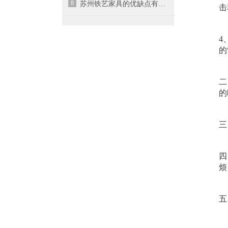
8
苏州铁艺家具的优缺点有哪些？
击
4
的
二
的
三
四
烦
五