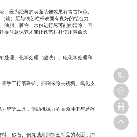
流。最为经典的表面装饰效果有青古铜色、
涂（镀）层与铁艺栏杆表面有良好的结合力，
、油脂、脏物、水份进行尽可能的清除，否
还要注意保养才能让铁艺栏杆使用寿命长
射处理、化学处理（酸洗）、电化学处理和
13
，靠手工打磨敲铲、扫刷来除去锈垢、氧化皮
电）铲等工具，借助机械力的高频冲击与磨擦
磨料、砂石、钢丸抛射到铁艺制品的表面，冲