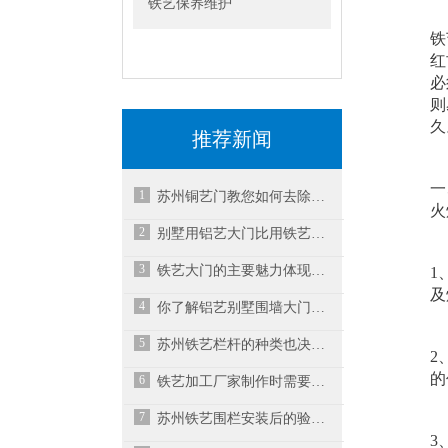
铁艺保养维护
铁
红
必
则
久
推荐新闻
一
1
苏州铜艺门教您如何去除铜门铜锈
火
2
别墅用铝艺大门比用铁艺大门好的原因在哪？
3
铁艺大门的主要魅力体现在哪些方面？
1
及
4
你了解铝艺别墅围墙大门的挑选指南是怎样的吗？
5
苏州铁艺栏杆的种类也决定了运用领域的不同
2
的
6
铁艺加工厂家制作时需要注意
7
苏州铁艺围栏安装后的验收标准
3